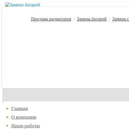
/
/
Продажа радиаторов
Замена батарей
Замена с
Главная
О компании
Наши работы