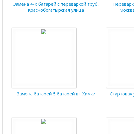
Замена 4-х батарей с переваркой труб,
Переварк
Краснобогатырская улица
Москва
Замена батарей 5 батарей в г.Химки
Стартовая 