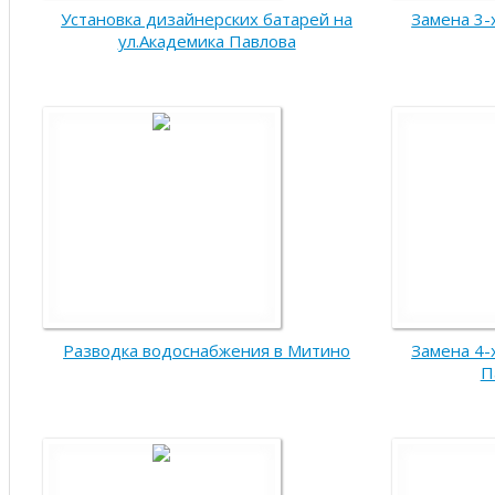
Установка дизайнерских батарей на
Замена 3-
ул.Академика Павлова
Разводка водоснабжения в Митино
Замена 4-
П